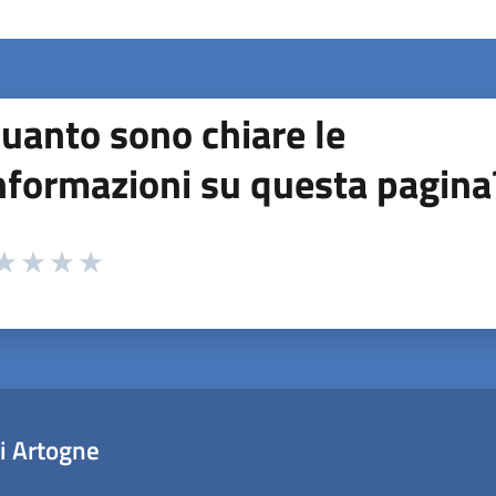
uanto sono chiare le
nformazioni su questa pagina
 da 1 a 5 stelle la pagina
ta 1 stelle su 5
aluta 2 stelle su 5
Valuta 3 stelle su 5
Valuta 4 stelle su 5
Valuta 5 stelle su 5
i Artogne