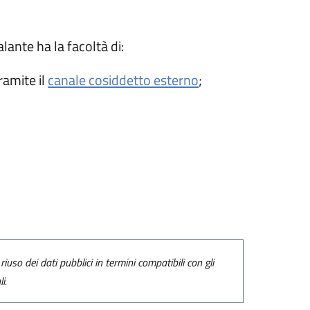
lante ha la facoltà di:
(apre in un'altra sc
ramite il
canale cosiddetto esterno
;
riuso dei dati pubblici in termini compatibili con gli
i.