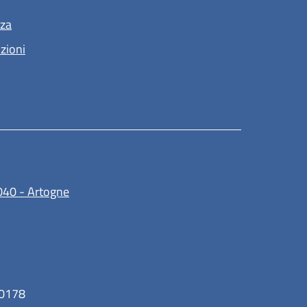
nza
nzioni
(apre in un'altra scheda).
040 - Artogne
30178