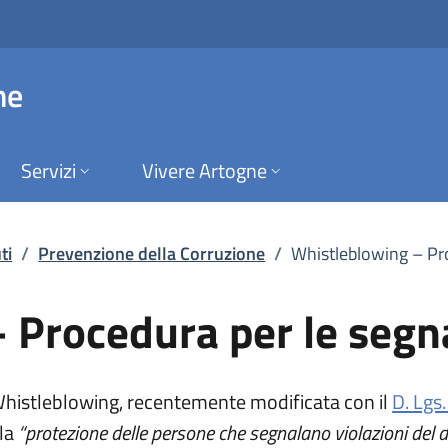
cedura per le segnal
ne
Servizi
Vivere Artogne
ti
/
Prevenzione della Corruzione
/
Whistleblowing – Proc
Procedura per le segnala
 Whistleblowing, recentemente modificata con il
D. Lgs
a scheda).
 la
“protezione delle persone che segnalano violazioni del di