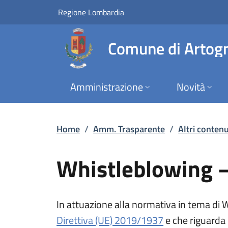
Whistleblowing – Pro
Vai al contenuto principale
(apre in un'altra scheda).
Regione Lombardia
Comune di Artog
Amministrazione
Novità
Home
/
Amm. Trasparente
/
Altri contenu
Whistleblowing – 
In attuazione alla normativa in tema di
(apre in un'altr
Direttiva (UE) 2019/1937
e che riguarda