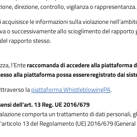
one, direzione, controllo, vigilanza o rappresentanza.
acquisisce le informazioni sulla violazione nell’ambito 
ova o successivamente allo scioglimento del rapporto gi
 del rapporto stesso.
zza, l’Ente
raccomanda di accedere alla piattaforma da
esso alla piattaforma possa essere registrato dai sist
(apre in un
attraverso la
piattaforma WhistleblowingPA
.
 sensi dell’art. 13 Reg. UE 2016/679
lazione comporta un trattamento di dati personali, gl
ell'articolo 13 del Regolamento (UE) 2016/679 (General