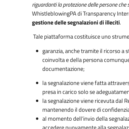
riguardanti la protezione delle persone che 
WhistleblowingPA di Transparency Intern
gestione delle segnalazioni di illeciti
.
Tale piattaforma costituisce uno strumen
garanzia, anche tramite il ricorso a 
coinvolta e della persona comunque 
documentazione;
la segnalazione viene fatta attrave
presa in carico solo se adeguatamen
la segnalazione viene ricevuta dal R
mantenendo il dovere di confidenzial
al momento dell’invio della segnalaz
accedere nuovamente alla segnalazion