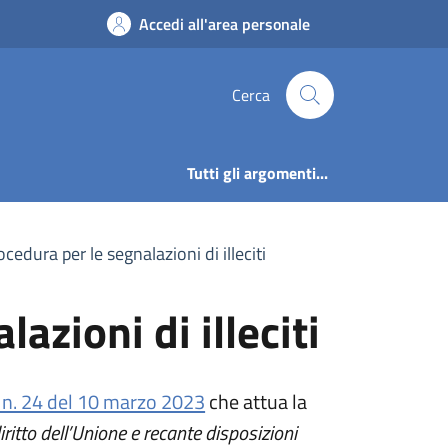
azioni di illeciti |
Accedi all'area personale
Cerca
Tutti gli argomenti...
edura per le segnalazioni di illeciti
zioni di illeciti
(apre in un'altra scheda).
. n. 24 del 10 marzo 2023
che attua la
ritto dell’Unione e recante disposizioni