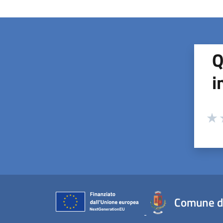
Q
i
Valuta
Valu
V
Comune d