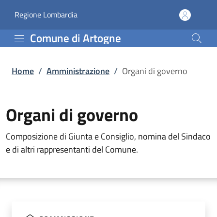
Organi di governo | Com
Vai al contenuto principale
(apre in un'altra scheda).
Regione Lombardia
Comune di Artogne
Home
/
Amministrazione
/
Organi di governo
Organi di governo
Composizione di Giunta e Consiglio, nomina del Sindaco
e di altri rappresentanti del Comune.