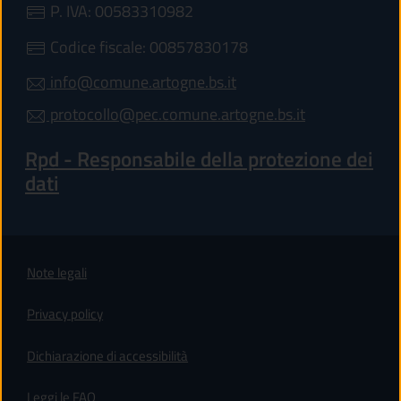
P. IVA: 00583310982
Codice fiscale: 00857830178
info@comune.artogne.bs.it
protocollo@pec.comune.artogne.bs.it
Rpd - Responsabile della protezione dei
dati
Note legali
Privacy policy
(apre in un'altra scheda).
Dichiarazione di accessibilità
Leggi le FAQ