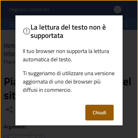
Piano di miglioramento 
Vai al contenuto principale
(apre in un'altra scheda).
Regione Lombardia
Comune di Artogne
La lettura del testo non è
supportata
Home
/
Amministrazione
/
Il tuo browser non supporta la lettura
Informazioni istituzionali
/
automatica del testo.
Piano di miglioramento del sito
Ti suggeriamo di utilizzare una versione
Piano di miglioramento del
aggiornata di uno dei browser più
diffusi in commercio.
sito
Condividi
Vedi azioni
Chiudi
Argomenti