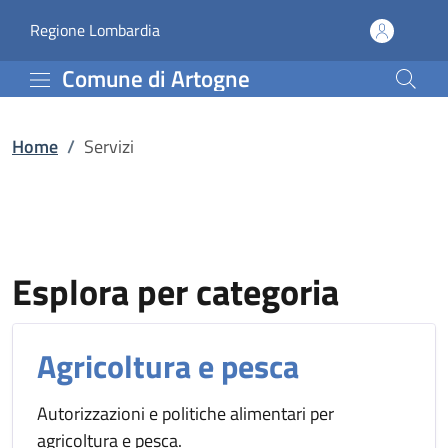
Servizi | Comune di Art
Vai al contenuto principale
(apre in un'altra scheda).
Regione Lombardia
Comune di Artogne
Home
/
Servizi
Esplora per categoria
Agricoltura e pesca
Autorizzazioni e politiche alimentari per
agricoltura e pesca.