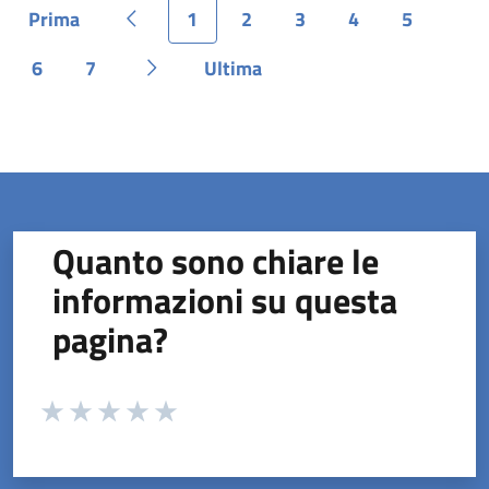
Prima
1
2
3
4
5
Pagina
Pagina precedente
Pagina
Pagina
Pagina
Pagina
Pagina
6
7
Ultima
Pagina
Pagina
Pagina successiva
Pagina
Quanto sono chiare le
informazioni su questa
pagina?
Valuta da 1 a 5 stelle la pagina
Valuta 1 stelle su 5
Valuta 2 stelle su 5
Valuta 3 stelle su 5
Valuta 4 stelle su 5
Valuta 5 stelle su 5