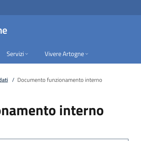
mento interno | Co
ne
Servizi
Vivere Artogne
dati
/
Documento funzionamento interno
namento interno