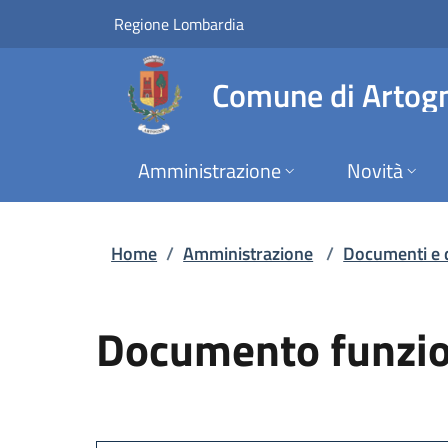
Documento funziona
Vai al contenuto principale
(apre in un'altra scheda).
Regione Lombardia
Comune di Artog
Amministrazione
Novità
Home
/
Amministrazione
/
Documenti e 
Documento funzio