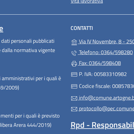
Vita lavorativa
e
CONTATTI
 dati personali pubblicati
Via IV Novembre, 8 - 25
te dalla normativa vigente
Telefono: 0364/598280
Fax: 0364/598408
P. IVA: 00583310982
 amministrativi per i quali è
Codice fiscale: 008578
 69/2009)
info@comune.artogne.bs
protocollo@pec.comune.
enti per i quali è previsto
Rpd - Responsabile
(Delibera Arera 444/2019)