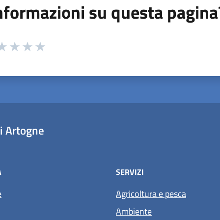
nformazioni su questa pagina
 da 1 a 5 stelle la pagina
ta 1 stelle su 5
aluta 2 stelle su 5
Valuta 3 stelle su 5
Valuta 4 stelle su 5
Valuta 5 stelle su 5
i Artogne
À
SERVIZI
e
Agricoltura e pesca
Ambiente