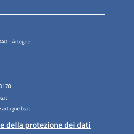
(apre in un'altra scheda).
040 - Artogne
30178
.it
artogne.bs.it
 della protezione dei dati